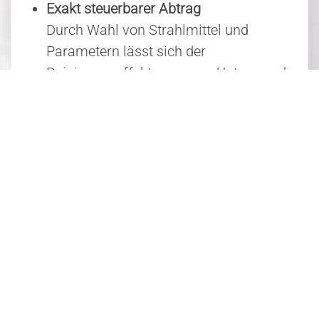
Exakt steuerbarer Abtrag
Durch Wahl von Strahlmittel und
Parametern lässt sich der
Reinigungseffekt genau an Untergrund
und Ziel anpassen.
Geeignet für robuste Materialien
Besonders wirksam bei Stahl, Guss,
Beton, Klinker, Naturstein und
mineralischer Bausubstanz.
Schnelle Bearbeitung großer Flächen
Hallen, Fassaden, Konstruktionen oder
Fahrzeugteile können effizient gereinigt
werden.
Bewährtes Verfahren für Sanierung und
Restaurierung